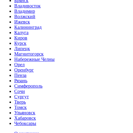
Брянск
Владивосток
Владимир
Волжский
Ижевск
Калининград
Калуга
Киров
Курск
Липецк
Магнитогорск
Набережные Челны
Орел
Оренбург
Пенза
Рязань
Симферополь
Сочи
Сургут
Тверь
Томск
Ульяновск
Хабаровск
Чебоксары