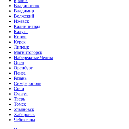
Брянск
Владивосток
Владимир
Волжский
Ижевск
Калининград
Калуга
Киров
Курск
Липецк
Магнитогорск
Набережные Челны
Орел
Оренбург
Пенза
Рязань
Симферополь
Сочи
Сургут
Тверь
Томск
Ульяновск
Хабаровск
Чебоксары